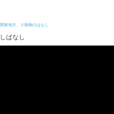
関東地方
、
０動物のはなし
かしばなし