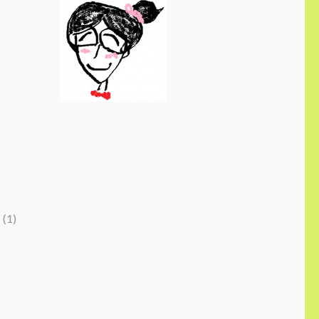
け
(1)