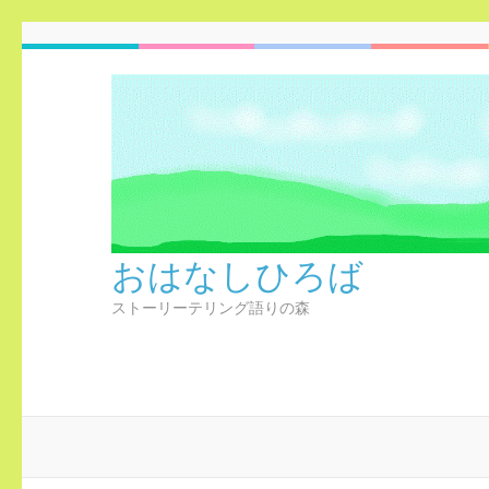
コ
ン
テ
ン
ツ
へ
ス
キ
ッ
おはなしひろば
プ
(Enter
ストーリーテリング語りの森
を
押
す)