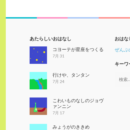
稿
ナ
ビ
ゲ
ー
シ
あたらしいおはなし
おはな
ョ
ン
コヨーテが星座をつくる
ぜんぶ
7月 31
キーワ
行けや、タンタン
検
7月 24
索:
こわいものなしのジョヴ
ァンニン
7月 17
みょうがのききめ